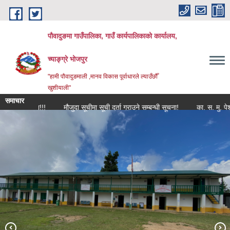
Skip to main content
पौवादुङमा गाउँपालिका, गाउँ कार्यपालिकाको कार्यालय,
च्याङ्ग्रे भोजपुर
"हामी पौवादुङमाली ,मानव विकास पूर्वाधारले ल्याउँछौँ
खुशीयाली"
समाचार
ि सूचना!!!
मौजुदा सूचीमा सूची दर्ता गराउने सम्बन्धी सूचना!
का. स. मु. पेश गर्ने बारे
पौवादुङमा गाउँपालिकाको दोस्रो गाउँसभा प्रथम अधिवेशन सम्पन्न पश्चातको तस्विर
च्याङ्ग्रे पोखरी।