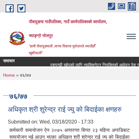
Skip to main content
पौवादुङमा गाउँपालिका, गाउँ कार्यपालिकाको कार्यालय,
च्याङ्ग्रे भोजपुर
"हामी पौवादुङमाली ,मानव विकास पूर्वाधारले ल्याउँछौँ
खुशीयाली"
समाचार
पशुपन्छी खोपको लागि भ्याक्सिनेटर नियुक्तिको आवेदन पेश गर्ने सम
You are here
Home
» ७६/७७
७६/७७
अधिकृत श्री शुरेन्द्र राई ज्यु काे बिदाईका क्षणहरु
Submitted on:
Wed, 03/18/2020 - 17:33
कर्मचारी समायाेजन ऐन २०७५ अन्तरगत बिगत २३ महिना अगाडिबाट
समायाेजन भई आउनु भएका अधिकृत श्री शुरेन्द्र राई ज्यु काे बिदाईका