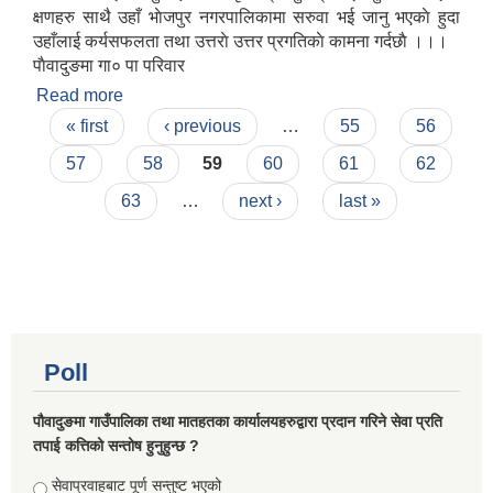
क्षणहरु साथै उहाँ भाेजपुर नगरपालिकामा सरुवा भई जानु भएकाे हुदा
उहाँलाई कर्यसफलता तथा उत्तराे उत्तर प्रगतिकाे कामना गर्दछाै ।।।
पाैवादुङमा गा० पा परिवार
Read more
about अधिकृत श्री शुरेन्द्र राई ज्यु काे बिदाईका क्षणहरु
Pages
« first
‹ previous
…
55
56
57
58
59
60
61
62
63
…
next ›
last »
Poll
पौवादुङमा गाउँपालिका तथा मातहतका कार्यालयहरुद्वारा प्रदान गरिने सेवा प्रति
तपाई कत्तिको सन्तोष हुनुहुन्छ ?
Choices
सेवाप्रवाहबाट पूर्ण सन्तुष्ट भएको