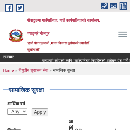
Skip to main content
पौवादुङमा गाउँपालिका, गाउँ कार्यपालिकाको कार्यालय,
च्याङ्ग्रे भोजपुर
"हामी पौवादुङमाली ,मानव विकास पूर्वाधारले ल्याउँछौँ
खुशीयाली"
समाचार
पशुपन्छी खोपको लागि भ्याक्सिनेटर नियुक्तिको आवेदन पेश गर्ने सम्बन्
You are here
Home
»
विधुतीय शुसासन सेवा
» सामाजिक सुरक्षा
सामाजिक सुरक्षा
आर्थिक वर्ष
आ
र्थि