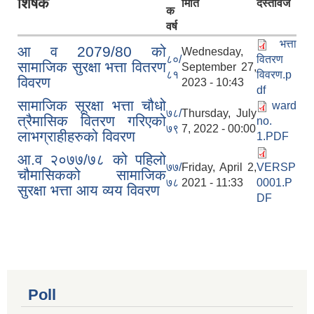
शिर्षक
मिति
दस्तावेज
क
वर्ष
भत्ता
आ व 2079/80 को
Wednesday,
८०/
वितरण
सामाजिक सुरक्षा भत्ता वितरण
September 27,
८१
विवरण.p
विवरण
2023 - 10:43
df
सामाजिक सूरक्षा भत्ता चौधो
ward
७८/
Thursday, July
त्रैमासिक वितरण गरिएको
no.
७९
7, 2022 - 00:00
लाभग्राहीहरुको विवरण
1.PDF
आ.व २०७७/७८ को पहिलो
७७/
Friday, April 2,
VERSP
चौमासिकको सामाजिक
७८
2021 - 11:33
0001.P
सुरक्षा भत्ता आय व्यय विवरण
DF
Poll