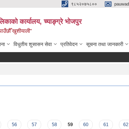
९८५२०७५८००
pauwad
लिकाको कार्यालय, च्याङ्ग्रे भोजपुर
याउँछौँ खुशीयाली"
जना
विधुतीय शुसासन सेवा
प्रतिवेदन
सूचना तथा जानकारी
धमा
56
57
58
59
60
61
62