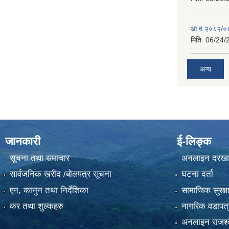
आ.व.२०८२/०८३
मिति:
06/24/
अन्य
जानकारी
ई-लिङ्क
सूचना तथा समाचार
अनलाइन दरखा
सार्वजनिक खरीद /बोलपत्र सूचना
घटना दर्ता
एन, कानुन तथा निर्देशिका
सामाजिक सुरक्ष
कर तथा शुल्कहरु
नागरिक वडापत्
अनलाइन राजश्व