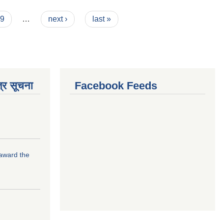
9
…
next ›
last »
्र सूचना
Facebook Feeds
 award the