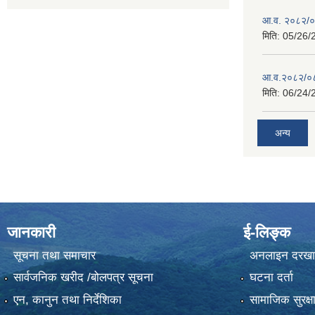
आ.व. २०८२/०८
मिति:
05/26/
आ.व.२०८२/०८३
मिति:
06/24/
अन्य
जानकारी
ई-लिङ्क
सूचना तथा समाचार
अनलाइन दरखा
सार्वजनिक खरीद /बोलपत्र सूचना
घटना दर्ता
एन, कानुन तथा निर्देशिका
सामाजिक सुरक्ष