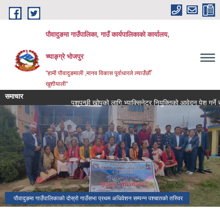
Skip to main content
पौवादुङमा गाउँपालिका, गाउँ कार्यपालिकाको कार्यालय,
च्याङ्ग्रे भोजपुर
"हामी पौवादुङमाली ,मानव विकास पूर्वाधारले ल्याउँछौँ
खुशीयाली"
समाचार
पशुपन्छी खोपको लागि भ्याक्सिनेटर नियुक्तिको आवेदन पेश गर्ने सम्बन्धि स
पौवादुङमा गाउँपालिकाको दोस्रो गाउँसभा प्रथम अधिवेशन सम्पन्न पश्चातको तस्विर
च्याङ्ग्रे पोखरी।