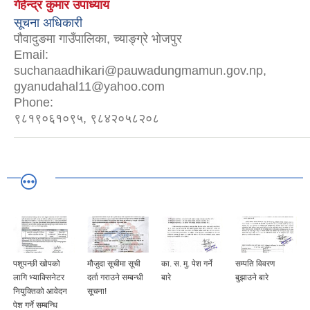
गेहेन्द्र कुमार उपाध्याय
सूचना अधिकारी
पौवादुङमा गाउँपालिका, च्याङ्ग्रे भोजपुर
Email:
suchanaadhikari@pauwadungmamun.gov.np,
gyanudahal11@yahoo.com
Phone:
९८१९०६१०९५, ९८४२०५८२०८
पशुपन्छी खोपको
मौजुदा सूचीमा सूची
का. स. मु. पेश गर्ने
सम्पति विवरण
लागि भ्याक्सिनेटर
दर्ता गराउने सम्बन्धी
बारे
बुझाउने बारे
नियुक्तिको आवेदन
सूचना!
पेश गर्ने सम्बन्धि