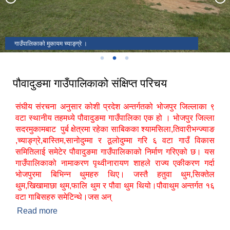
गाउँपालिकाकाे मुकायम च्याङ्ग्रे ।
पौवादुङमा गाउँपालिकाको संक्षिप्त परिचय
संघीय संरचना अनुसार कोशी प्रदेश अन्तर्गतको भोजपुर जिल्लाका ९
वटा स्थानीय तहमध्ये पौवादुङमा गाउँपालिका एक हो । भोजपुर जिल्ला
सदरमुकामबाट पुर्ब क्षेत्रमा रहेका साबिकका श्यामसिला,तिवारीभन्ज्याङ
,च्याङ्ग्रे,बास्तिम,सानोदुम्मा र ठूलोदुम्मा गरि ६ वटा गाउँ विकास
समितिलाई समेटेर पौवादुङमा गाउँपालिकाको निर्माण गरिएको छ। यस
गाउँपालिकाको नामाकरण पृथ्वीनारायण शाहले राज्य एकीकरण गर्दा
भोजपुरमा बिभिन्न थुमहरु थिए। जस्तै हतुवा थुम,सिक्तेल
थुम,खिखामाछा थुम,फालि थुम र पौवा थुम थियो।पौवाथुम अन्तर्गत १६
वटा गाबिसहरु समेटिन्थे।जस अन्
Read more
about पौवादुङमा गाउँपालिकाको संक्षिप्त परिचय