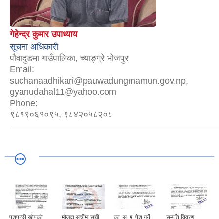
गेहेन्द्र कुमार उपाध्याय
सूचना अधिकारी
पौवादुङमा गाउँपालिका, च्याङ्ग्रे भोजपुर
Email:
suchanaadhikari@pauwadungmamun.gov.np,
gyanudahal11@yahoo.com
Phone:
९८१९०६१०९५, ९८४२०५८२०८
पशुपन्छी खोपको
मौजुदा सूचीमा सूची
का. स. मु. पेश गर्ने
सम्पति विवरण