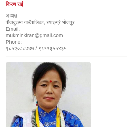
किरण राई
अध्यक्ष
पौवादुङमा गाउँपालिका, च्याङ्ग्रे भोजपुर
Email:
mukminkiran@gmail.com
Phone:
९८५२०८८७७७ / ९८११३५५४३५