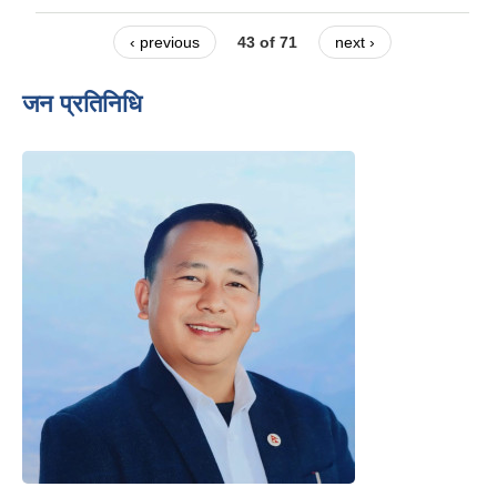
‹ previous
43 of 71
next ›
जन प्रतिनिधि