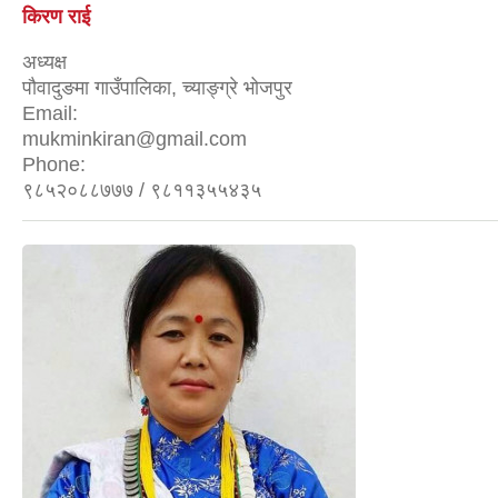
किरण राई
अध्यक्ष
पौवादुङमा गाउँपालिका, च्याङ्ग्रे भोजपुर
Email:
mukminkiran@gmail.com
Phone:
९८५२०८८७७७ / ९८११३५५४३५