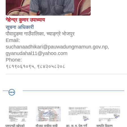
गेहेन्द्र कुमार उपाध्याय
सूचना अधिकारी
पौवादुङमा गाउँपालिका, च्याङ्ग्रे भोजपुर
Email:
suchanaadhikari@pauwadungmamun.gov.np,
gyanudahal11@yahoo.com
Phone:
९८१९०६१०९५, ९८४२०५८२०८
पशुपन्छी खोपको
मौजुदा सूचीमा सूची
का. स. मु. पेश गर्ने
सम्पति विवरण