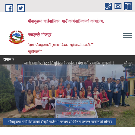
Skip to main content
पौवादुङमा गाउँपालिका, गाउँ कार्यपालिकाको कार्यालय,
च्याङ्ग्रे भोजपुर
"हामी पौवादुङमाली ,मानव विकास पूर्वाधारले ल्याउँछौँ
खुशीयाली"
समाचार
छी खोपको लागि भ्याक्सिनेटर नियुक्तिको आवेदन पेश गर्ने सम्बन्धि सूचना!!!
मौजुदा सूचीमा 
पौवादुङमा गाउँपालिकाको दोस्रो गाउँसभा प्रथम अधिवेशन सम्पन्न पश्चातको तस्विर
च्याङ्ग्रे पोखरी।